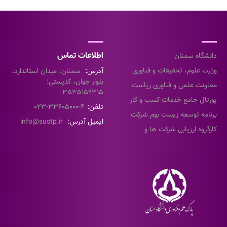
اطلاعات تماس
دانشگاه سمنان
وزارت علوم، تحقیقات و فناوری
آدرس:
سمنان، میدان استاندارد،
بلوار جوان، کدپستی:
معاونت علمی و فناوری ریاست
3535159315
جمهوری
پورتال جامع خدمات کسب و کار
تلفن:
4-33605000-023
معاونت علمی و فناوری
برنامه توسعه زیست بوم شرکت
ایمیل آدرس:
info@sustp.ir
های خلاق
کارگروه ارزیابی شرکت ها و
موسسات دانش بنیان